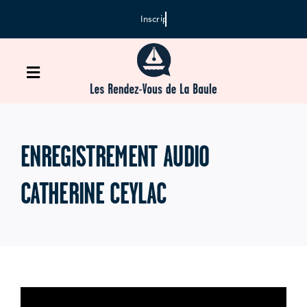
Passer
au
contenu
Toggle
Navigation
Accueil
ENREGISTREMENT AUDIO
Agenda
CATHERINE CEYLAC
Inscription
Médiathèque