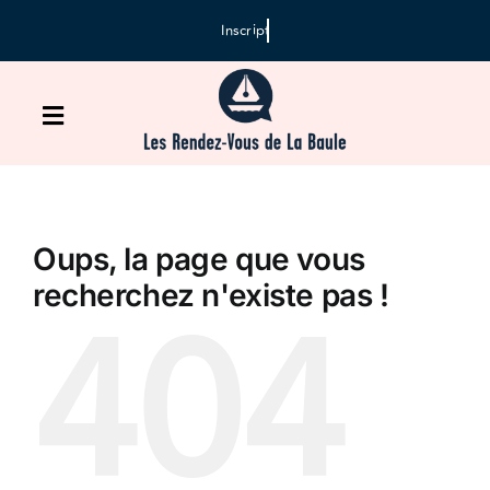
Passer
au
contenu
Toggle
Navigation
Accueil
Oups, la page que vous
Agenda
404
recherchez n'existe pas !
Inscription
Médiathèque