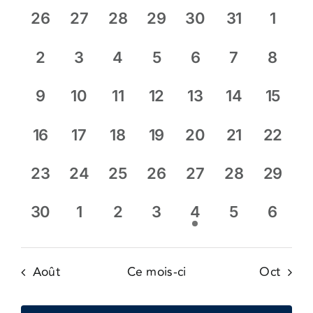
date.
Évè
cons
de
0
0
0
0
0
0
0
26
27
28
29
30
31
1
Évènements
évènement,
évènement,
évènement,
évènement,
évènement,
évènement,
évène
0
0
0
0
0
0
0
2
3
4
5
6
7
8
évènement,
évènement,
évènement,
évènement,
évènement,
évènement
évène
0
0
0
0
0
0
0
9
10
11
12
13
14
15
évènement,
évènement,
évènement,
évènement,
évènement,
évènement,
évène
0
0
0
0
0
0
0
16
17
18
19
20
21
22
évènement,
évènement,
évènement,
évènement,
évènement,
évènement,
évène
0
0
0
0
0
0
0
23
24
25
26
27
28
29
évènement,
évènement,
évènement,
évènement,
évènement,
évènement,
évène
0
0
0
0
1
0
0
30
1
2
3
4
5
6
évènement,
évènement,
évènement,
évènement,
évènement,
évènement
évène
Août
Ce mois-ci
Oct