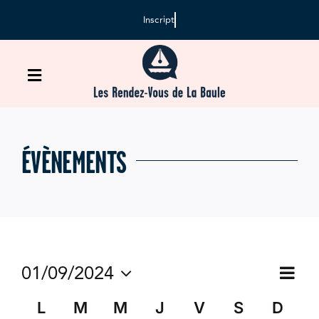
Passer
au
contenu
Toggle
Navigation
Accueil
ÉVÈNEMENTS
Agenda
Inscription
01/09/2024
Navi
Médiathèque
Navi
Mois
de
Sélectionnez
par
Calendrier
vue
une
L
M
M
J
V
S
D